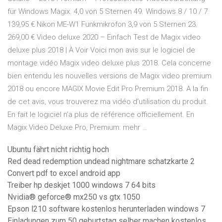
für Windows Magix. 4,0 von 5 Sternen 49. Windows 8 / 10 / 7.
139,95 € Nikon ME-W1 Funkmikrofon 3,9 von 5 Sternen 23.
269,00 € Video deluxe 2020 – Einfach Test de Magix video
deluxe plus 2018 | À Voir Voici mon avis sur le logiciel de
montage vidéo Magix video deluxe plus 2018. Cela concerne
bien entendu les nouvelles versions de Magix video premium
2018 ou encore MAGIX Movie Edit Pro Premium 2018. A la fin
de cet avis, vous trouverez ma vidéo d’utilisation du produit.
En fait le logiciel n’a plus de référence officiellement. En
Magix Video Deluxe Pro, Premium: mehr …
Ubuntu fährt nicht richtig hoch
Red dead redemption undead nightmare schatzkarte 2
Convert pdf to excel android app
Treiber hp deskjet 1000 windows 7 64 bits
Nvidia® geforce® mx250 vs gtx 1050
Epson l210 software kostenlos herunterladen windows 7
Einladungen zum 50 geburtstag selber machen kostenlos