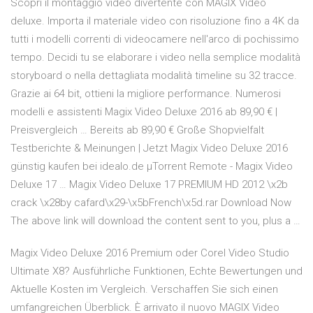
Scopri il montaggio video divertente con MAGIX Video
deluxe. Importa il materiale video con risoluzione fino a 4K da
tutti i modelli correnti di videocamere nell'arco di pochissimo
tempo. Decidi tu se elaborare i video nella semplice modalità
storyboard o nella dettagliata modalità timeline su 32 tracce.
Grazie ai 64 bit, ottieni la migliore performance. Numerosi
modelli e assistenti Magix Video Deluxe 2016 ab 89,90 € |
Preisvergleich … Bereits ab 89,90 € Große Shopvielfalt
Testberichte & Meinungen | Jetzt Magix Video Deluxe 2016
günstig kaufen bei idealo.de µTorrent Remote - Magix Video
Deluxe 17 … Magix Video Deluxe 17 PREMIUM HD 2012 \x2b
crack \x28by cafard\x29-\x5bFrench\x5d.rar Download Now
The above link will download the content sent to you, plus a …
Magix Video Deluxe 2016 Premium oder Corel Video Studio
Ultimate X8? Ausführliche Funktionen, Echte Bewertungen und
Aktuelle Kosten im Vergleich. Verschaffen Sie sich einen
umfangreichen Überblick. È arrivato il nuovo MAGIX Video