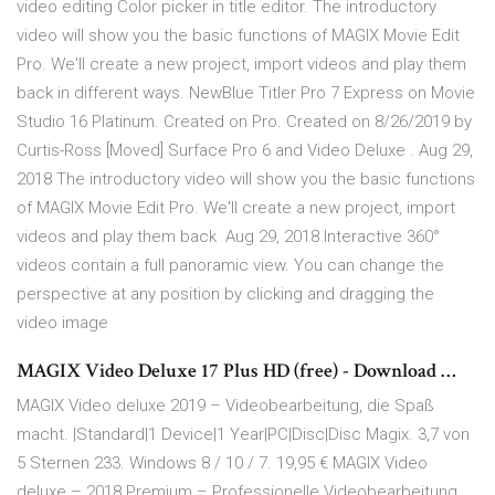
video editing Color picker in title editor. The introductory
video will show you the basic functions of MAGIX Movie Edit
Pro. We'll create a new project, import videos and play them
back in different ways. NewBlue Titler Pro 7 Express on Movie
Studio 16 Platinum. Created on Pro. Created on 8/26/2019 by
Curtis-Ross [Moved] Surface Pro 6 and Video Deluxe . Aug 29,
2018 The introductory video will show you the basic functions
of MAGIX Movie Edit Pro. We'll create a new project, import
videos and play them back Aug 29, 2018 Interactive 360°
videos contain a full panoramic view. You can change the
perspective at any position by clicking and dragging the
video image
MAGIX Video Deluxe 17 Plus HD (free) - Download …
MAGIX Video deluxe 2019 – Videobearbeitung, die Spaß
macht. |Standard|1 Device|1 Year|PC|Disc|Disc Magix. 3,7 von
5 Sternen 233. Windows 8 / 10 / 7. 19,95 € MAGIX Video
deluxe – 2018 Premium – Professionelle Videobearbeitung